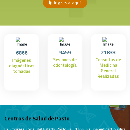
Ingresa aquí
9459
21833
6866
Sesiones de
Consultas de
Imágenes
odontología
Medicina
diagnósticas
General
tomadas
Realizadas
Centros de Salud de Pasto
La Empresa Social del Estado Pasto Salud ESE. Es una entidad pública