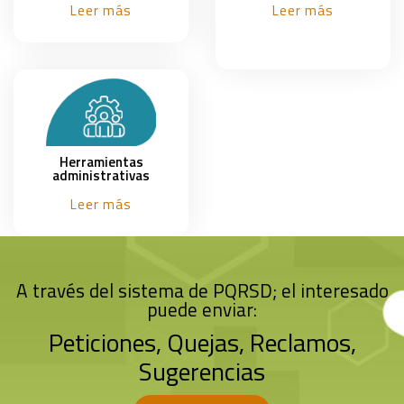
Leer más
Leer más
Herramientas
administrativas
Leer más
A través del sistema de PQRSD; el interesado
puede enviar:
Peticiones, Quejas, Reclamos,
Sugerencias