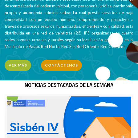
descentralizada del orden municipal, con personería jurídica, patrimonio
propio y autonomía administrativa. La cual presta servicios de baja
complejidad con un equipo humano, comprometido y proactivo a
través de procesos seguros, humanizados, eficientes y con calidad, está
distribuida en una red de veintitrés (23) IPS organizadas en cuatro
redes o zonas urbanas y rurales según su localización geográfica en el
Municipio de Pasto. Red Norte, Red Sur, Red Oriente, Red Occident
VER MÁS
CONTÁCTENOS
NOTICIAS DESTACADAS DE LA SEMANA