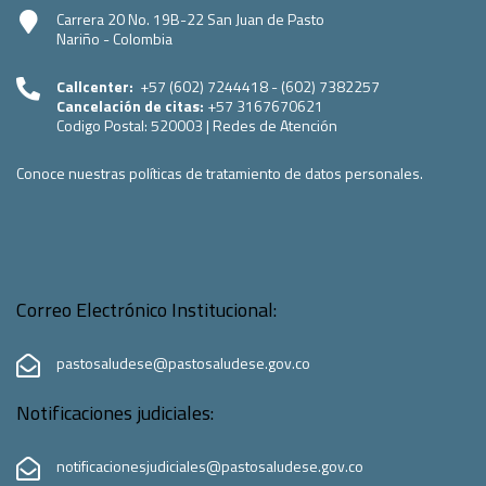
Carrera 20 No. 19B-22 San Juan de Pasto
Nariño - Colombia
Callcenter:
+57 (602) 7244418 - (602) 7382257
Cancelación de citas:
+57 3167670621
Codigo Postal:
520003
|
Redes de Atención
Conoce nuestras políticas de tratamiento de datos personales.
Correo Electrónico Institucional:
pastosaludese@pastosaludese.gov.co
Notificaciones judiciales:
notificacionesjudiciales@pastosaludese.gov.co