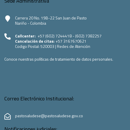
Sede Administrativa
Carrera 20 No. 19B-22 San Juan de Pasto
Nariño - Colombia
Callcenter:
+57 (602) 7244418 - (602) 7382257
Cancelación de citas:
+57 3167670621
Codigo Postal:
520003
|
Redes de Atención
Conoce nuestras políticas de tratamiento de datos personales.
Correo Electrónico Institucional:
pastosaludese@pastosaludese.gov.co
Notificaciones judiciales: