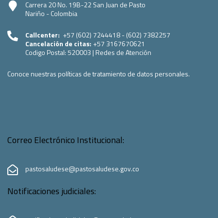
Carrera 20 No. 19B-22 San Juan de Pasto
Nariño - Colombia
Callcenter:
+57 (602) 7244418 - (602) 7382257
Cancelación de citas:
+57 3167670621
Codigo Postal:
520003
|
Redes de Atención
Conoce nuestras políticas de tratamiento de datos personales.
Correo Electrónico Institucional:
pastosaludese@pastosaludese.gov.co
Notificaciones judiciales: