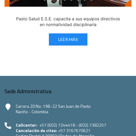
Edicto Emplazatorio a los Afiliados en el Régimen 
Pasto Salud ESE lidera gestión institucional en 
Pasto Salud E.S.E. capacita a sus equipos di
Último día para inscripciones en modal
Viceministro garantiza sostenibilid
Mil pesos que salvan vidas: Pas
Cápsula 18-26 - Reporte de 
Cápsula 17-26 - Reporte
Pasto Salud E.S.E. capacita a sus equipos directivos
en normatividad disciplinaria
LEER MÁS
Sede Administrativa
Carrera 20 No. 19B-22 San Juan de Pasto
Nariño - Colombia
Callcenter:
+57 (602) 7244418 - (602) 7382257
Cancelación de citas:
+57 3167670621
Codigo Postal:
520003
|
Redes de Atención