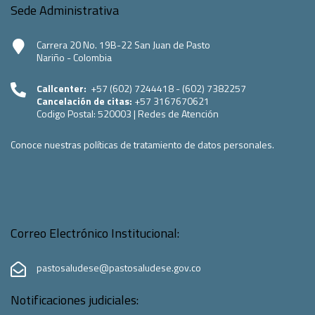
Sede Administrativa
Carrera 20 No. 19B-22 San Juan de Pasto
Nariño - Colombia
Callcenter:
+57 (602) 7244418 - (602) 7382257
Cancelación de citas:
+57 3167670621
Codigo Postal:
520003
|
Redes de Atención
Conoce nuestras políticas de tratamiento de datos personales.
Correo Electrónico Institucional:
pastosaludese@pastosaludese.gov.co
Notificaciones judiciales: