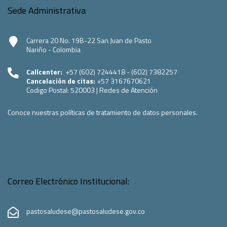
Sede Administrativa
Carrera 20 No. 19B-22 San Juan de Pasto
Nariño - Colombia
Callcenter:
+57 (602) 7244418 - (602) 7382257
Cancelación de citas:
+57 3167670621
Codigo Postal:
520003
|
Redes de Atención
Conoce nuestras políticas de tratamiento de datos personales.
Correo Electrónico Institucional:
pastosaludese@pastosaludese.gov.co