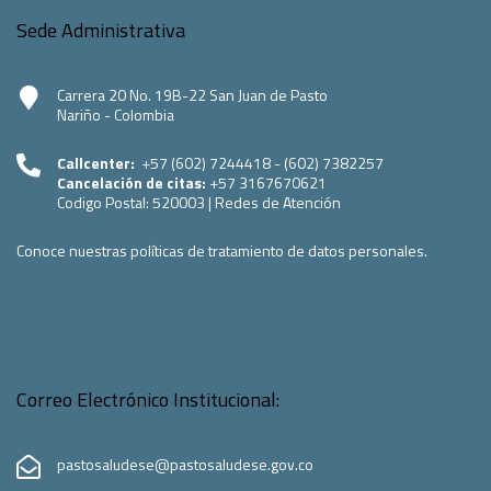
Sede Administrativa
Carrera 20 No. 19B-22 San Juan de Pasto
Nariño - Colombia
Callcenter:
+57 (602) 7244418 - (602) 7382257
Cancelación de citas:
+57 3167670621
Codigo Postal:
520003
|
Redes de Atención
Conoce nuestras políticas de tratamiento de datos personales.
Correo Electrónico Institucional:
pastosaludese@pastosaludese.gov.co