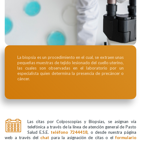
La biopsia es un procedimiento en el cual, se extraen unas
pequeñas muestras de tejido lesionado del cuello uterino,
las cuales son observadas en el laboratorio por un
especialista quien determina la presencia de precáncer o
cáncer.
Las citas por Colposcopias y Biopsias, se asignan vía
telefónica a través de la línea de atención general de Pasto
Salud E.S.E.
teléfono 7244418
, o desde nuestra página
web a través del
chat
para la asignación de citas o el
formulario