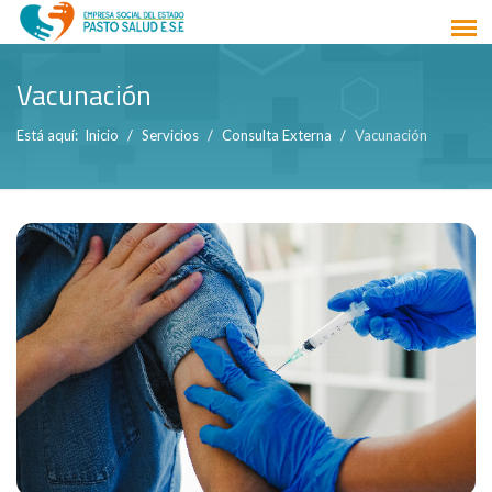
Vacunación
Está aquí:
Inicio
Servicios
Consulta Externa
Vacunación