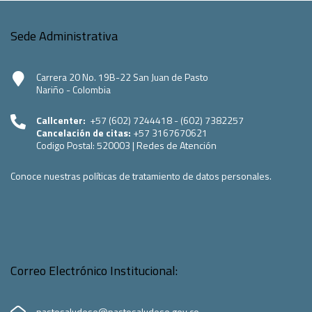
Sede Administrativa
Carrera 20 No. 19B-22 San Juan de Pasto
Nariño - Colombia
Callcenter:
+57 (602) 7244418 - (602) 7382257
Cancelación de citas:
+57 3167670621
Codigo Postal:
520003
|
Redes de Atención
Conoce nuestras políticas de tratamiento de datos personales.
Correo Electrónico Institucional:
pastosaludese@pastosaludese.gov.co