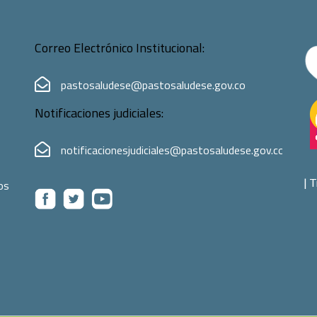
Correo Electrónico Institucional:
pastosaludese@pastosaludese.gov.co
Notificaciones judiciales:
notificacionesjudiciales@pastosaludese.gov.co
|
T
os