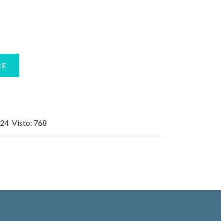
RE
024
Visto: 768