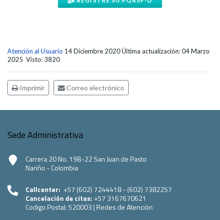
REGISTRE SU PQRSF-D
Atención al Usuario
14 Diciembre 2020
Última actualización: 04 Marzo
2025
Visto: 3820
Imprimir
Correo electrónico
Sede Administrativa
Carrera 20 No. 19B-22 San Juan de Pasto
Nariño - Colombia
Callcenter:
+57 (602) 7244418 - (602) 7382257
Cancelación de citas:
+57 3167670621
Codigo Postal:
520003
|
Redes de Atención