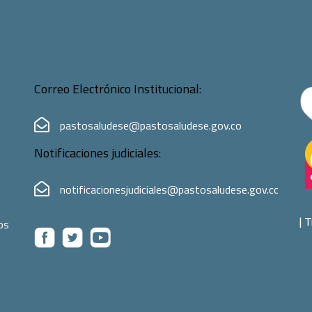
Correo Electrónico Institucional:
pastosaludese@pastosaludese.gov.co
Notificaciones judiciales:
notificacionesjudiciales@pastosaludese.gov.co
|
T
os