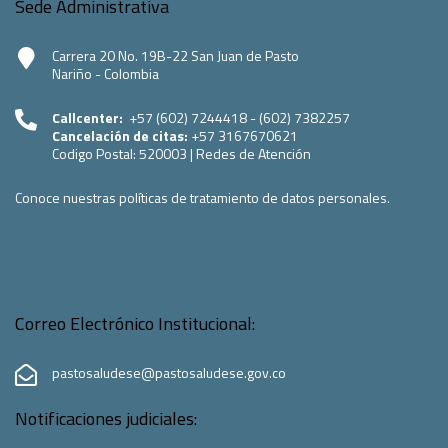
Sede Administrativa
Carrera 20 No. 19B-22 San Juan de Pasto
Nariño - Colombia
Callcenter:
+57 (602) 7244418 - (602) 7382257
Cancelación de citas:
+57 3167670621
Codigo Postal:
520003
|
Redes de Atención
Conoce nuestras políticas de tratamiento de datos personales.
Correo Electrónico Institucional:
pastosaludese@pastosaludese.gov.co
Notificaciones judiciales: