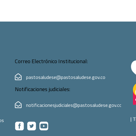
Correo Electrónico Institucional:
pastosaludese@pastosaludese.gov.co
Notificaciones judiciales:
notificacionesjudiciales@pastosaludese.gov.co
|
T
os