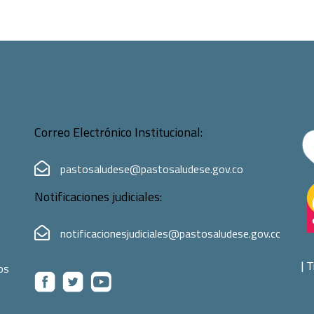
Correo Electrónico Institucional:
pastosaludese@pastosaludese.gov.co
Notificaciones judiciales:
notificacionesjudiciales@pastosaludese.gov.co
|
T
os