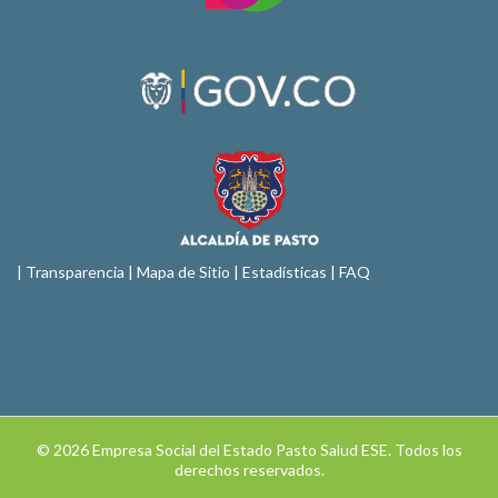
|
Transparencia
|
Mapa de Sitio
| Estadísticas |
FAQ
© 2026 Empresa Social del Estado Pasto Salud ESE. Todos los
derechos reservados.