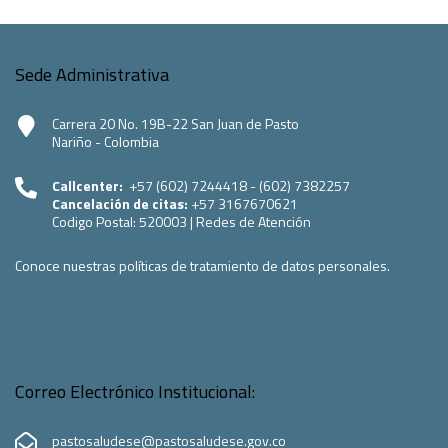
Sede Administrativa
Carrera 20 No. 19B-22 San Juan de Pasto
Nariño - Colombia
Callcenter:
+57 (602) 7244418 - (602) 7382257
Cancelación de citas:
+57 3167670621
Codigo Postal:
520003
|
Redes de Atención
Conoce nuestras políticas de tratamiento de datos personales.
Correo Electrónico Institucional:
pastosaludese@pastosaludese.gov.co