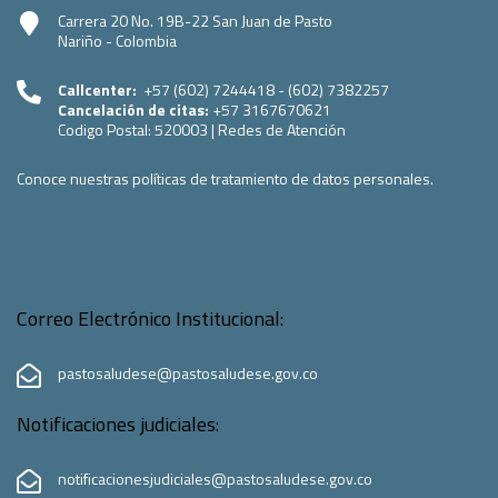
Carrera 20 No. 19B-22 San Juan de Pasto
Nariño - Colombia
Callcenter:
+57 (602) 7244418 - (602) 7382257
Cancelación de citas:
+57 3167670621
Codigo Postal:
520003
|
Redes de Atención
Conoce nuestras políticas de tratamiento de datos personales.
Correo Electrónico Institucional:
pastosaludese@pastosaludese.gov.co
Notificaciones judiciales:
notificacionesjudiciales@pastosaludese.gov.co