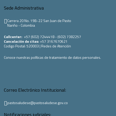
Sede Administrativa
Carrera 20 No. 19B-22 San Juan de Pasto
Nariño - Colombia
Callcenter:
+57 (602) 7244418 - (602) 7382257
Cancelación de citas:
+57 3167670621
Codigo Postal:
520003
|
Redes de Atención
Conoce nuestras políticas de tratamiento de datos personales.
Correo Electrónico Institucional:
pastosaludese@pastosaludese.gov.co
Notificaciones judiciales: