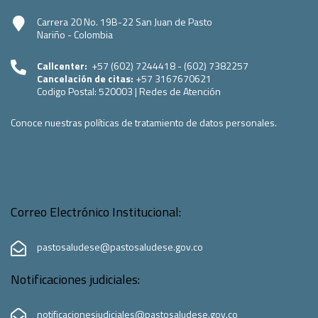
Carrera 20 No. 19B-22 San Juan de Pasto
Nariño - Colombia
Callcenter:
+57 (602) 7244418 - (602) 7382257
Cancelación de citas:
+57 3167670621
Codigo Postal:
520003
|
Redes de Atención
Conoce nuestras políticas de tratamiento de datos personales.
Correo Electrónico Institucional:
pastosaludese@pastosaludese.gov.co
Notificaciones judiciales:
notificacionesjudiciales@pastosaludese.gov.co