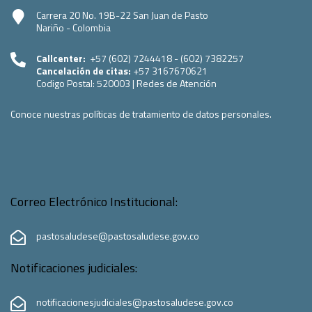
Carrera 20 No. 19B-22 San Juan de Pasto
Nariño - Colombia
Callcenter:
+57 (602) 7244418 - (602) 7382257
Cancelación de citas:
+57 3167670621
Codigo Postal:
520003
|
Redes de Atención
Conoce nuestras políticas de tratamiento de datos personales.
Correo Electrónico Institucional:
pastosaludese@pastosaludese.gov.co
Notificaciones judiciales:
notificacionesjudiciales@pastosaludese.gov.co