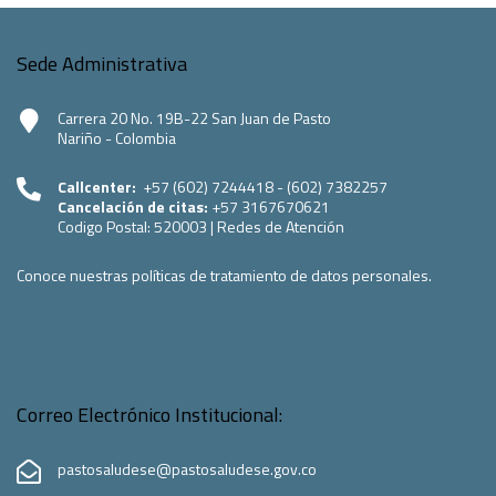
Sede Administrativa
Carrera 20 No. 19B-22 San Juan de Pasto
Nariño - Colombia
Callcenter:
+57 (602) 7244418 - (602) 7382257
Cancelación de citas:
+57 3167670621
Codigo Postal:
520003
|
Redes de Atención
Conoce nuestras políticas de tratamiento de datos personales.
Correo Electrónico Institucional:
pastosaludese@pastosaludese.gov.co