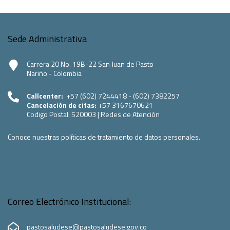
Sede Administrativa
Carrera 20 No. 19B-22 San Juan de Pasto
Nariño - Colombia
Callcenter:
+57 (602) 7244418 - (602) 7382257
Cancelación de citas:
+57 3167670621
Codigo Postal:
520003
|
Redes de Atención
Conoce nuestras políticas de tratamiento de datos personales.
Correo Electrónico Institucional:
pastosaludese@pastosaludese.gov.co