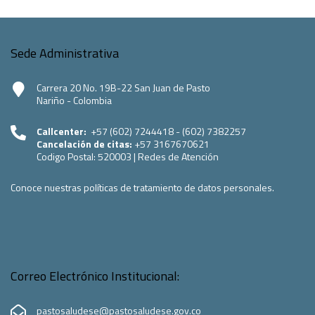
Sede Administrativa
Carrera 20 No. 19B-22 San Juan de Pasto
Nariño - Colombia
Callcenter:
+57 (602) 7244418 - (602) 7382257
Cancelación de citas:
+57 3167670621
Codigo Postal:
520003
|
Redes de Atención
Conoce nuestras políticas de tratamiento de datos personales.
Correo Electrónico Institucional:
pastosaludese@pastosaludese.gov.co