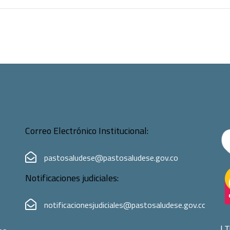
Correo Electrónico Institucional:
pastosaludese@pastosaludese.gov.co
Notificaciones judiciales:
notificacionesjudiciales@pastosaludese.gov.co
|
T