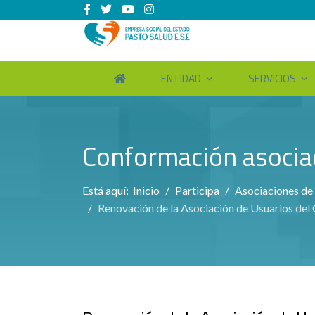
ENTIDAD
SERVICIOS
Conformación asocia
Está aquí:
Inicio
Participa
Asociaciones de
Renovación de la Asociación de Usuarios del