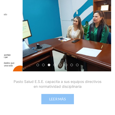
Edicto Emplazatorio a los Afiliados en el Régimen 
Pasto Salud ESE lidera gestión institucional en 
Pasto Salud E.S.E. capacita a sus equipos di
Último día para inscripciones en modal
Viceministro garantiza sostenibilid
Mil pesos que salvan vidas: Pas
Cápsula 18-26 - Reporte de 
Cápsula 17-26 - Reporte
Pasto Salud E.S.E. capacita a sus equipos directivos
en normatividad disciplinaria
LEER MÁS