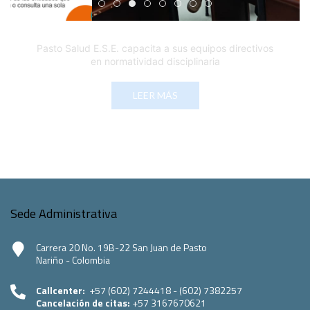
Edicto Emplazatorio a los Afiliados en el Régimen 
Pasto Salud ESE lidera gestión institucional en 
Pasto Salud E.S.E. capacita a sus equipos di
Último día para inscripciones en modal
Viceministro garantiza sostenibilid
Mil pesos que salvan vidas: Pas
Cápsula 18-26 - Reporte de 
Cápsula 17-26 - Reporte
Pasto Salud E.S.E. capacita a sus equipos directivos
en normatividad disciplinaria
LEER MÁS
Sede Administrativa
Carrera 20 No. 19B-22 San Juan de Pasto
Nariño - Colombia
Callcenter:
+57 (602) 7244418 - (602) 7382257
Cancelación de citas:
+57 3167670621