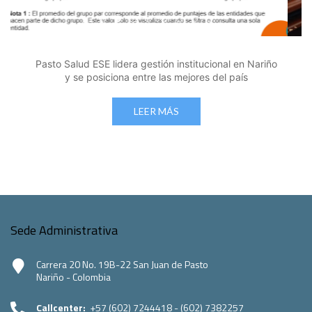
Edicto Emplazatorio a los Afiliados en el Régimen 
Pasto Salud ESE lidera gestión institucional en 
Pasto Salud E.S.E. capacita a sus equipos di
Último día para inscripciones en modal
Viceministro garantiza sostenibilid
Mil pesos que salvan vidas: Pas
Cápsula 18-26 - Reporte de 
Cápsula 17-26 - Reporte
Pasto Salud E.S.E. capacita a sus equipos directivos
en normatividad disciplinaria
LEER MÁS
Sede Administrativa
Carrera 20 No. 19B-22 San Juan de Pasto
Nariño - Colombia
Callcenter:
+57 (602) 7244418 - (602) 7382257