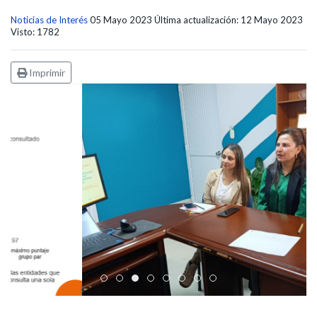
Noticias de Interés
05 Mayo 2023
Última actualización: 12 Mayo 2023
Visto: 1782
Imprimir
Edicto Emplazatorio a los Afiliados en el Régimen 
Pasto Salud ESE lidera gestión institucional en 
Pasto Salud E.S.E. capacita a sus equipos di
Último día para inscripciones en modal
Viceministro garantiza sostenibilid
Mil pesos que salvan vidas: Pas
Cápsula 18-26 - Reporte de 
Cápsula 17-26 - Reporte