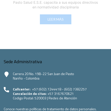
Pasto Salud E.S.E. capacita a sus equipos directivos
en normatividad disciplinaria
LEER MÁS
Sede Administrativa
Carrera 20 No. 19B-22 San Juan de Pasto
Nariño - Colombia
Callcenter:
+57 (602) 7244418 - (602) 7382257
Cancelación de citas:
+57 3167670621
Codigo Postal:
520003
|
Redes de Atención
Conoce nuestras políticas de tratamiento de datos personales.