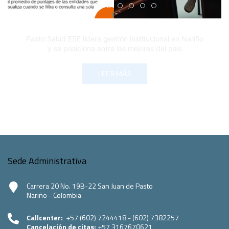
Edicto Emplazatorio a los Afiliados en el Régimen 
Pasto Salud ESE lidera gestión institucional en 
Pasto Salud E.S.E. capacita a sus equipos di
Último día para inscripciones en modal
Viceministro garantiza sostenibilid
Mil pesos que salvan vidas: Pas
Cápsula 18-26 - Reporte de 
Cápsula 17-26 - Reporte
Pasto Salud E.S.E. capacita a sus equipos directivos
en normatividad disciplinaria
LEER MÁS
Sede Administrativa
Carrera 20 No. 19B-22 San Juan de Pasto
Nariño - Colombia
Callcenter:
+57 (602) 7244418 - (602) 7382257
Cancelación de citas:
+57 3167670621