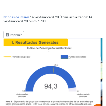
Noticias de Interés
14 Septiembre 2023
Última actualización: 14
Septiembre 2023
Visto: 1783
Imprimir
Edicto Emplazatorio a los Afiliados en el Régimen 
Pasto Salud ESE lidera gestión institucional en 
Pasto Salud E.S.E. capacita a sus equipos di
Último día para inscripciones en modal
Viceministro garantiza sostenibilid
Mil pesos que salvan vidas: Pas
Cápsula 18-26 - Reporte de 
Cápsula 17-26 - Reporte