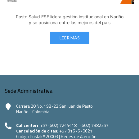
Pasto Salud E.S.E. capacita a sus equipos directivos
en normatividad disciplinaria
LEER MÁS
Sede Administrativa
Carrera 20 No. 19B-22 San Juan de Pasto
Nariño - Colombia
Callcenter:
+57 (602) 7244418 - (602) 7382257
Cancelación de citas:
+57 3167670621
Codigo Postal:
520003
|
Redes de Atención