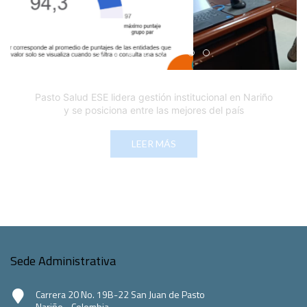
Edicto Emplazatorio a los Afiliados en el Régimen 
Pasto Salud ESE lidera gestión institucional en 
Pasto Salud E.S.E. capacita a sus equipos di
Último día para inscripciones en modal
Viceministro garantiza sostenibilid
Mil pesos que salvan vidas: Pas
Cápsula 18-26 - Reporte de 
Cápsula 17-26 - Reporte
Pasto Salud E.S.E. capacita a sus equipos directivos
en normatividad disciplinaria
LEER MÁS
Sede Administrativa
Carrera 20 No. 19B-22 San Juan de Pasto
Nariño - Colombia