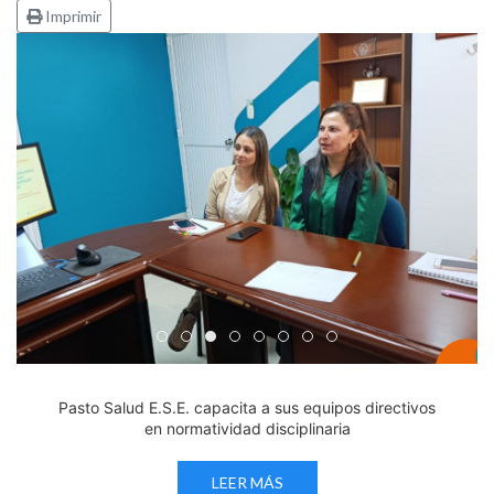
Imprimir
Edicto Emplazatorio a los Afiliados en el Régimen 
Pasto Salud ESE lidera gestión institucional en 
Pasto Salud E.S.E. capacita a sus equipos di
Último día para inscripciones en modal
Viceministro garantiza sostenibilid
Mil pesos que salvan vidas: Pas
Cápsula 18-26 - Reporte de 
Cápsula 17-26 - Reporte
Pasto Salud E.S.E. capacita a sus equipos directivos
en normatividad disciplinaria
LEER MÁS