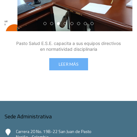
Edicto Emplazatorio a los Afiliados en el Régimen 
Pasto Salud ESE lidera gestión institucional en 
Pasto Salud E.S.E. capacita a sus equipos di
Último día para inscripciones en modal
Viceministro garantiza sostenibilid
Mil pesos que salvan vidas: Pas
Cápsula 18-26 - Reporte de 
Cápsula 17-26 - Reporte
Pasto Salud E.S.E. capacita a sus equipos directivos
en normatividad disciplinaria
LEER MÁS
Sede Administrativa
Carrera 20 No. 19B-22 San Juan de Pasto
Nariño - Colombia