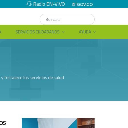
Radio EN-VIVO
A
SERVICIOS CIUDADANOS
AYUDA
y fortalece los servicios de salud
ios