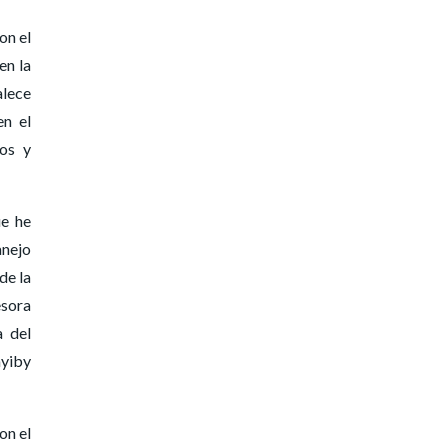
on el
en la
alece
en el
ios y
ue he
anejo
de la
esora
a del
ayiby
on el