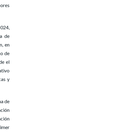
iores
2024,
ra de
n, en
jo de
de el
ativo
cas y
na de
ación
nción
rimer