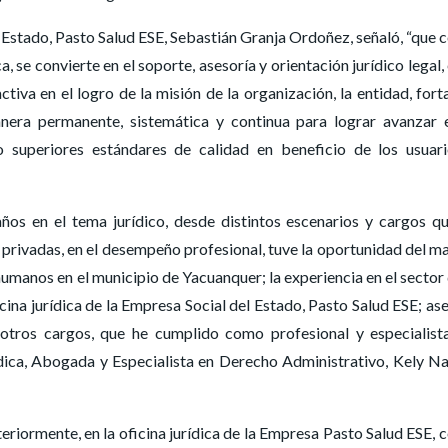
Estado, Pasto Salud ESE, Sebastián Granja Ordoñez, señaló, “que c
a, se convierte en el soporte, asesoría y orientación jurídico legal, 
tiva en el logro de la misión de la organización, la entidad, fort
era permanente, sistemática y continua para lograr avanzar 
 o superiores estándares de calidad en beneficio de los usuar
ños en el tema jurídico, desde distintos escenarios y cargos q
 privadas, en el desempeño profesional, tuve la oportunidad del m
humanos en el municipio de Yacuanquer; la experiencia en el sector 
ficina jurídica de la Empresa Social del Estado, Pasto Salud ESE; as
tre otros cargos, que he cumplido como profesional y especialist
rídica, Abogada y Especialista en Derecho Administrativo, Kely N
riormente, en la oficina jurídica de la Empresa Pasto Salud ESE, c