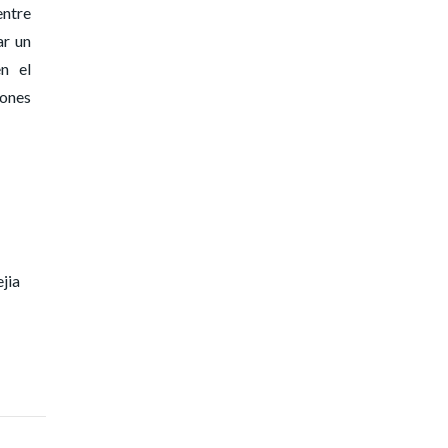
entre
ar un
n el
iones
jia