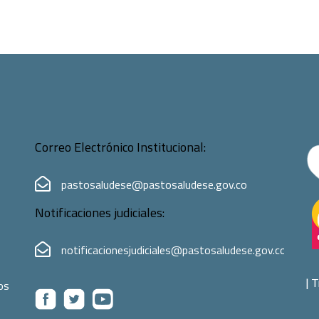
Correo Electrónico Institucional:
pastosaludese@pastosaludese.gov.co
Notificaciones judiciales:
notificacionesjudiciales@pastosaludese.gov.co
|
T
os