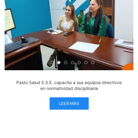
Edicto Emplazatorio a los Afiliados en el Régimen 
Pasto Salud ESE lidera gestión institucional en 
Pasto Salud E.S.E. capacita a sus equipos di
Último día para inscripciones en modal
Viceministro garantiza sostenibilid
Mil pesos que salvan vidas: Pas
Cápsula 18-26 - Reporte de 
Cápsula 17-26 - Reporte
Pasto Salud E.S.E. capacita a sus equipos directivos
en normatividad disciplinaria
LEER MÁS