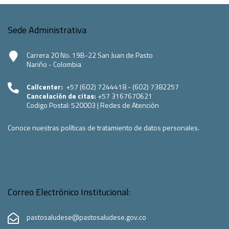
Sede Administrativa
Carrera 20 No. 19B-22 San Juan de Pasto
Nariño - Colombia
Callcenter:
+57 (602) 7244418 - (602) 7382257
Cancelación de citas:
+57 3167670621
Codigo Postal:
520003
|
Redes de Atención
Conoce nuestras políticas de tratamiento de datos personales.
Correo Electrónico Institucional:
pastosaludese@pastosaludese.gov.co