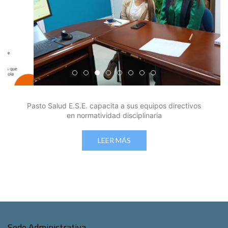
Edicto Emplazatorio a los Afiliados en el Régimen 
Pasto Salud ESE lidera gestión institucional en 
Pasto Salud E.S.E. capacita a sus equipos di
Último día para inscripciones en modal
Viceministro garantiza sostenibilid
Mil pesos que salvan vidas: Pas
Cápsula 18-26 - Reporte de 
Cápsula 17-26 - Reporte
Pasto Salud E.S.E. capacita a sus equipos directivos
en normatividad disciplinaria
LEER MÁS
Sede Administrativa