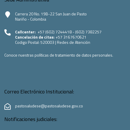
Carrera 20 No. 19B-22 San Juan de Pasto
Nariño - Colombia
Callcenter:
+57 (602) 7244418 - (602) 7382257
Cancelación de citas:
+57 3167670621
Codigo Postal:
520003
|
Redes de Atención
Conoce nuestras políticas de tratamiento de datos personales.
Correo Electrónico Institucional:
pastosaludese@pastosaludese.gov.co
Notificaciones judiciales: