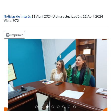
Noticias de Interés
11 Abril 2024
Última actualización: 11 Abril 2024
Visto: 972
Imprimir
Edicto Emplazatorio a los Afiliados en el Régimen 
Pasto Salud ESE lidera gestión institucional en 
Pasto Salud E.S.E. capacita a sus equipos di
Último día para inscripciones en modal
Viceministro garantiza sostenibilid
Mil pesos que salvan vidas: Pas
Cápsula 18-26 - Reporte de 
Cápsula 17-26 - Reporte