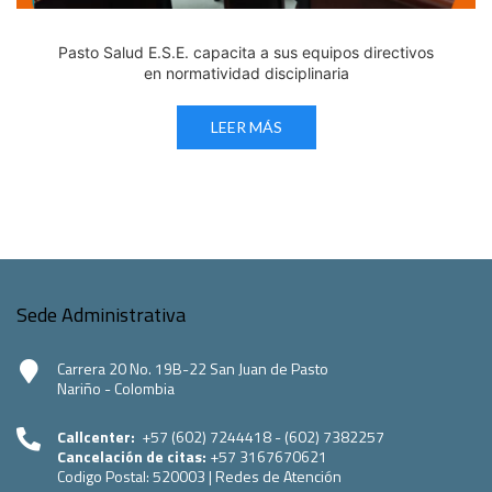
Pasto Salud E.S.E. capacita a sus equipos directivos
en normatividad disciplinaria
LEER MÁS
Sede Administrativa
Carrera 20 No. 19B-22 San Juan de Pasto
Nariño - Colombia
Callcenter:
+57 (602) 7244418 - (602) 7382257
Cancelación de citas:
+57 3167670621
Codigo Postal:
520003
|
Redes de Atención