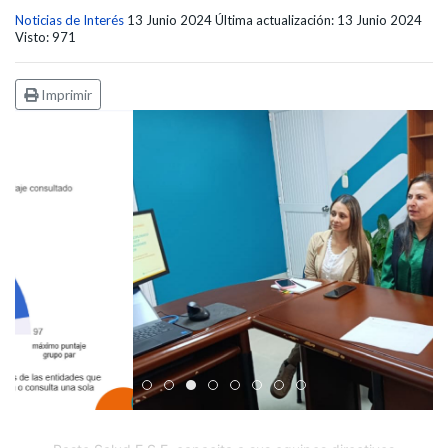
Noticias de Interés
13 Junio 2024
Última actualización: 13 Junio 2024
Visto: 971
Imprimir
Edicto Emplazatorio a los Afiliados en el Régimen 
Pasto Salud ESE lidera gestión institucional en 
Pasto Salud E.S.E. capacita a sus equipos di
Último día para inscripciones en modal
Viceministro garantiza sostenibilid
Mil pesos que salvan vidas: Pas
Cápsula 18-26 - Reporte de 
Cápsula 17-26 - Reporte