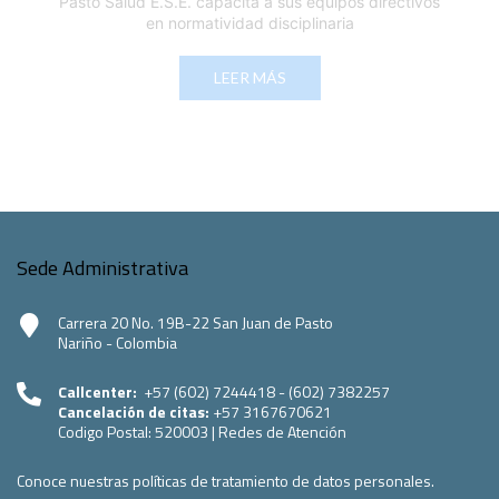
Pasto Salud E.S.E. capacita a sus equipos directivos
en normatividad disciplinaria
LEER MÁS
Sede Administrativa
Carrera 20 No. 19B-22 San Juan de Pasto
Nariño - Colombia
Callcenter:
+57 (602) 7244418 - (602) 7382257
Cancelación de citas:
+57 3167670621
Codigo Postal:
520003
|
Redes de Atención
Conoce nuestras políticas de tratamiento de datos personales.