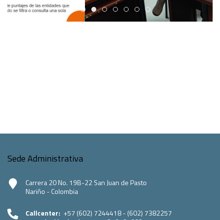
Edicto Emplazatorio a los Afiliados en el Régimen 
Pasto Salud ESE lidera gestión institucional en 
Pasto Salud E.S.E. capacita a sus equipos di
Último día para inscripciones en modal
Viceministro garantiza sostenibilid
Mil pesos que salvan vidas: Pas
Cápsula 18-26 - Reporte de 
Cápsula 17-26 - Reporte
Pasto Salud E.S.E. capacita a sus equipos directivos
en normatividad disciplinaria
LEER MÁS
Sede Administrativa
Carrera 20 No. 19B-22 San Juan de Pasto
Nariño - Colombia
Callcenter:
+57 (602) 7244418 - (602) 7382257