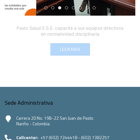
Edicto Emplazatorio a los Afiliados en el Régimen 
Pasto Salud ESE lidera gestión institucional en 
Pasto Salud E.S.E. capacita a sus equipos di
Último día para inscripciones en modal
Viceministro garantiza sostenibilid
Mil pesos que salvan vidas: Pas
Cápsula 18-26 - Reporte de 
Cápsula 17-26 - Reporte
Pasto Salud E.S.E. capacita a sus equipos directivos
en normatividad disciplinaria
LEER MÁS
Sede Administrativa
Carrera 20 No. 19B-22 San Juan de Pasto
Nariño - Colombia
Callcenter:
+57 (602) 7244418 - (602) 7382257