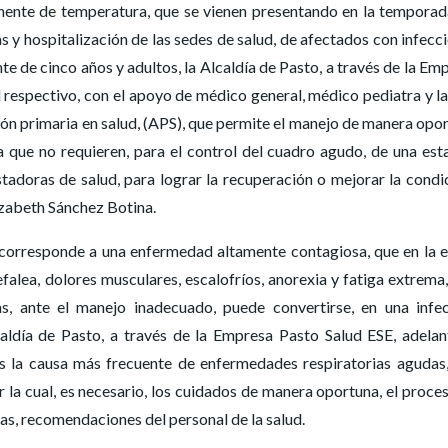
ente de temperatura, que se vienen presentando en la temporad
as y hospitalización de las sedes de salud, de afectados con infecc
e de cinco años y adultos, la Alcaldía de Pasto, a través de la Em
 respectivo, con el apoyo de médico general, médico pediatra y la
ión primaria en salud, (APS), que permite el manejo de manera opo
 que no requieren, para el control del cuadro agudo, de una est
tadoras de salud, para lograr la recuperación o mejorar la condic
izabeth Sánchez Botina.
ue corresponde a una enfermedad altamente contagiosa, que en la 
cefalea, dolores musculares, escalofríos, anorexia y fatiga extrema,
s, ante el manejo inadecuado, puede convertirse, en una infe
aldía de Pasto, a través de la Empresa Pasto Salud ESE, adelan
es la causa más frecuente de enfermedades respiratorias agudas
 la cual, es necesario, los cuidados de manera oportuna, el proce
ras, recomendaciones del personal de la salud.