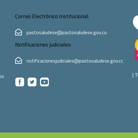
Correo Electrónico Institucional:
pastosaludese@pastosaludese.gov.co
Notificaciones judiciales:
notificacionesjudiciales@pastosaludese.gov.co
|
T
os