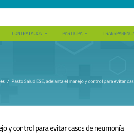
CONTRATACIÓN
PARTICIPA
TRANSPARENCI
rés
Pasto Salud ESE, adelanta el manejo y control para evitar c
jo y control para evitar casos de neumonía