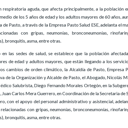
 respiratoria aguda, que afecta principalmente, a la población e
promedio de los 5 años de edad y los adultos mayores de 60 años, au
ía de Pasto, a través de la Empresa Pasto Salud ESE, adelanta el m
acionadas con gripas, neumonías, bronconeumonías, rinofaring
), bronquitis, asma, entre otras.
 en las sedes de salud, se establece que la población afectad
ores de edad y adultos mayores, que están llegando a los servici
los cambios de orden climático, la Alcaldía de Pasto, Empresa 
tiva de la Organización y Alcalde de Pasto, el Abogado, Nicolás M
 Médico Salubrista, Diego Fernando Morales Ortegón, en la Subger
, Juan Carlos Mera Guerrero, en Coordinación de la Secretaria de 
o, con el apoyo del personal administrativo y asistencial, adelan
 relacionadas con gripas, neumonías, bronconeumonías, rinofaring
), bronquitis, asma, entre otras.