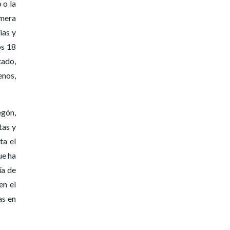
 o la
imera
ias y
os 18
tado,
enos,
egón,
tas y
ta el
ue ha
ía de
en el
as en