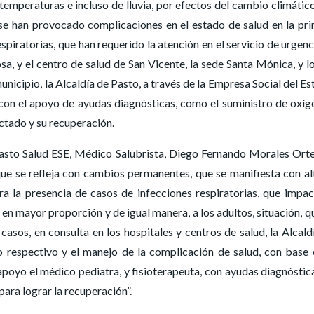
 temperaturas e incluso de lluvia, por efectos del cambio climático
, se han provocado complicaciones en el estado de salud en la pr
espiratorias, que han requerido la atención en el servicio de urgenc
osa, y el centro de salud de San Vicente, la sede Santa Mónica, y l
unicipio, la Alcaldía de Pasto, a través de la Empresa Social del Es
 con el apoyo de ayudas diagnósticas, como el suministro de oxíg
ectado y su recuperación.
Pasto Salud ESE, Médico Salubrista, Diego Fernando Morales Ort
 que se refleja con cambios permanentes, que se manifiesta con al
ra la presencia de casos de infecciones respiratorias, que impac
n mayor proporción y de igual manera, a los adultos, situación, q
sos, en consulta en los hospitales y centros de salud, la Alcald
yo respectivo y el manejo de la complicación de salud, con base 
apoyo el médico pediatra, y fisioterapeuta, con ayudas diagnóstic
ara lograr la recuperación”.