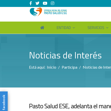
ENTIDAD
SERVICIOS
Noticias de Interés
Está aquí:
Inicio
Participa
Noticias de Inte
facebook
Pasto Salud ESE, adelanta el mane