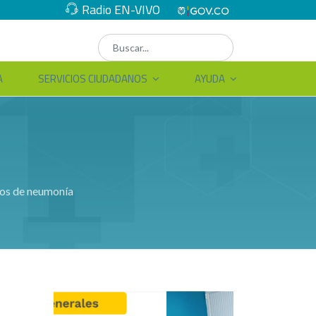
Radio EN-VIVO
A
SERVICIOS CIUDADANOS
AYUDA
asos de neumonía