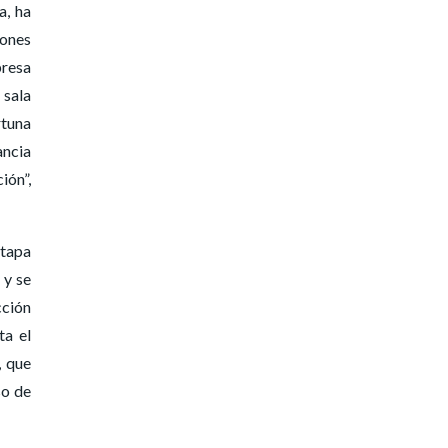
a, ha
iones
presa
 sala
rtuna
ancia
ión”,
etapa
 y se
cción
ta el
, que
so de