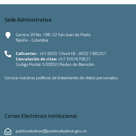
Sede Administrativa
Carrera 20 No. 19B-22 San Juan de Pasto
Nariño - Colombia
Callcenter:
+57 (602) 7244418 - (602) 7382257
Cancelación de citas:
+57 3167670621
Codigo Postal:
520003
|
Redes de Atención
Conoce nuestras políticas de tratamiento de datos personales.
Correo Electrónico Institucional:
pastosaludese@pastosaludese.gov.co