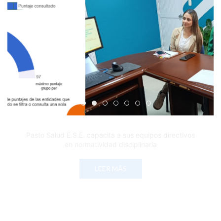
Edicto Emplazatorio a los Afiliados en el Régimen 
Pasto Salud ESE lidera gestión institucional en 
Pasto Salud E.S.E. capacita a sus equipos di
Último día para inscripciones en modal
Viceministro garantiza sostenibilid
Mil pesos que salvan vidas: Pas
Cápsula 18-26 - Reporte de 
Cápsula 17-26 - Reporte
Pasto Salud E.S.E. capacita a sus equipos directivos
en normatividad disciplinaria
LEER MÁS