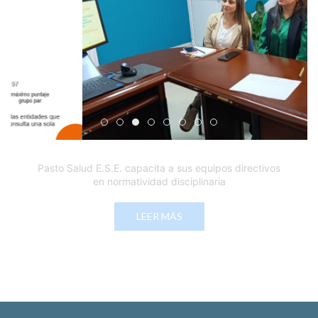
Edicto Emplazatorio a los Afiliados en el Régimen 
Pasto Salud ESE lidera gestión institucional en 
Pasto Salud E.S.E. capacita a sus equipos di
Último día para inscripciones en modal
Viceministro garantiza sostenibilid
Mil pesos que salvan vidas: Pas
Cápsula 18-26 - Reporte de 
Cápsula 17-26 - Reporte
Pasto Salud E.S.E. capacita a sus equipos directivos
en normatividad disciplinaria
LEER MÁS