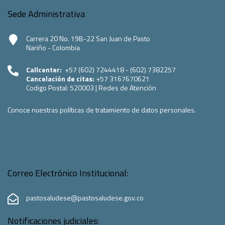
Sede Administrativa
Carrera 20 No. 19B-22 San Juan de Pasto
Nariño - Colombia
Callcenter:
+57 (602) 7244418 - (602) 7382257
Cancelación de citas:
+57 3167670621
Codigo Postal:
520003
|
Redes de Atención
Conoce nuestras políticas de tratamiento de datos personales.
Correo Electrónico Institucional:
pastosaludese@pastosaludese.gov.co
Notificaciones judiciales: