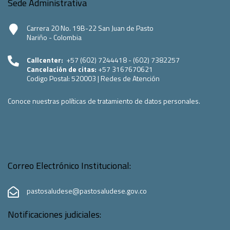
Sede Administrativa
Carrera 20 No. 19B-22 San Juan de Pasto
Nariño - Colombia
Callcenter:
+57 (602) 7244418 - (602) 7382257
Cancelación de citas:
+57 3167670621
Codigo Postal:
520003
|
Redes de Atención
Conoce nuestras políticas de tratamiento de datos personales.
Correo Electrónico Institucional:
pastosaludese@pastosaludese.gov.co
Notificaciones judiciales: