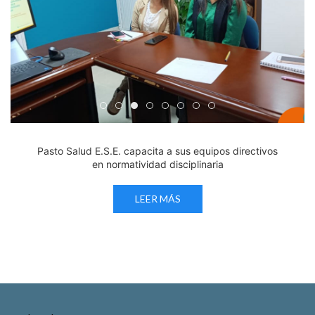
Edicto Emplazatorio a los Afiliados en el Régimen 
Pasto Salud ESE lidera gestión institucional en 
Pasto Salud E.S.E. capacita a sus equipos di
Último día para inscripciones en modal
Viceministro garantiza sostenibilid
Mil pesos que salvan vidas: Pas
Cápsula 18-26 - Reporte de 
Cápsula 17-26 - Reporte
Pasto Salud E.S.E. capacita a sus equipos directivos
en normatividad disciplinaria
LEER MÁS