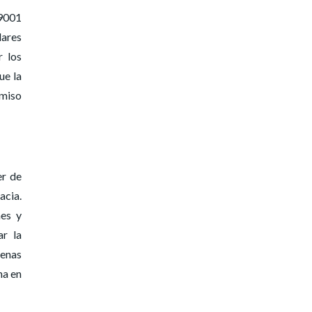
 9001
dares
r los
ue la
omiso
er de
acia.
nes y
ar la
uenas
na en