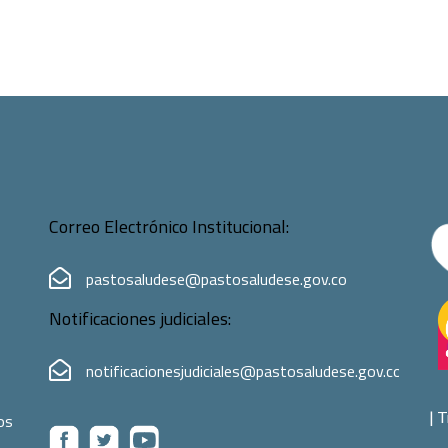
Correo Electrónico Institucional:
pastosaludese@pastosaludese.gov.co
Notificaciones judiciales:
notificacionesjudiciales@pastosaludese.gov.co
|
T
os