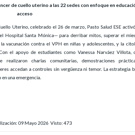
áncer de cuello uterino a las 22 sedes con enfoque en educaci
acceso
uello Uterino, celebrado el 26 de marzo, Pasto Salud ESE activ
el Hospital Santa Mónica— para derribar mitos, superar el mie
a vacunación contra el VPH en niñas y adolescentes, y la cito
Con el apoyo de estudiantes como Vanessa Narváez Villota, 
 realizaron charlas comunitarias, demostraciones práctic
es accedan a controles sin vergüenza ni temor. La estrategia 
no en una emergencia.
alización: 09 Mayo 2026
Visto: 473