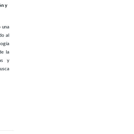
ón y
ó una
do al
logía
de la
as y
busca