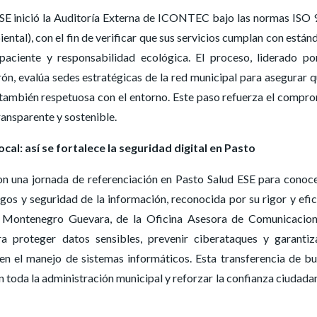
ESE inició la Auditoría Externa de ICONTEC bajo las normas ISO
ental), con el fin de verificar que sus servicios cumplan con están
 paciente y responsabilidad ecológica. El proceso, liderado po
ón, evalúa sedes estratégicas de la red municipal para asegurar q
 también respetuosa con el entorno. Este paso refuerza el compr
ransparente y sostenible.
local: así se fortalece la seguridad digital en Pasto
ron una jornada de referenciación en Pasto Salud ESE para conoc
gos y seguridad de la información, reconocida por su rigor y efic
o Montenegro Guevara, de la Oficina Asesora de Comunicacio
a proteger datos sensibles, prevenir ciberataques y garantiz
d en el manejo de sistemas informáticos. Esta transferencia de b
n toda la administración municipal y reforzar la confianza ciudada