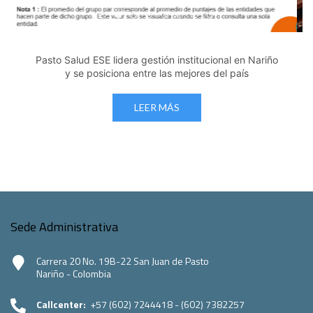
Edicto Emplazatorio a los Afiliados en el Régimen 
Pasto Salud ESE lidera gestión institucional en 
Pasto Salud E.S.E. capacita a sus equipos di
Último día para inscripciones en modal
Viceministro garantiza sostenibilid
Mil pesos que salvan vidas: Pas
Cápsula 18-26 - Reporte de 
Cápsula 17-26 - Reporte
Pasto Salud E.S.E. capacita a sus equipos directivos
en normatividad disciplinaria
LEER MÁS
Sede Administrativa
Carrera 20 No. 19B-22 San Juan de Pasto
Nariño - Colombia
Callcenter:
+57 (602) 7244418 - (602) 7382257