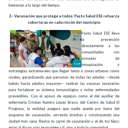
bienestar a lo largo del tiempo.
3.- Vacunación que protege a todos: Pasto Salud ESE refuerza
coberturas en cada rincón del municipio
Pasto Salud ESE lleva
la prevención
directamente a las
comunidades con
jornadas de
inmunización y
estrategias extramurales que llegan tanto a zonas urbanas como
rurales, garantizando que personas de todas las edades —desde
bebés hasta adultos mayores— reciban las vacunas necesarias
para fortalecer su sistema inmunológico y evitar enfermedades
prevenibles. Con el apoyo de equipos como el del auxiliar de
enfermería Cristian Ramiro López Bravo, del Centro de Salud El
Progreso, la entidad asegura que nadie quede por fuera del
esquema de vacunación, cerrando brechas y construyendo una
ciudad más sana. Revisa tu carné de vacunación y el de tus hijos:
estar al día no solo te protege a ti, sino a toda la comunidad.