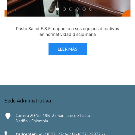
Edicto Emplazatorio a los Afiliados en el Régimen 
Pasto Salud ESE lidera gestión institucional en 
Pasto Salud E.S.E. capacita a sus equipos di
Último día para inscripciones en modal
Viceministro garantiza sostenibilid
Mil pesos que salvan vidas: Pas
Cápsula 18-26 - Reporte de 
Cápsula 17-26 - Reporte
Pasto Salud E.S.E. capacita a sus equipos directivos
en normatividad disciplinaria
LEER MÁS
Sede Administrativa
Carrera 20 No. 19B-22 San Juan de Pasto
Nariño - Colombia
Callcenter:
+57 (602) 7244418 - (602) 7382257