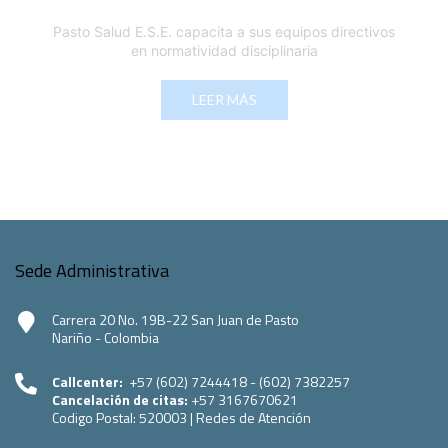
Pasto Salud E.S.E. capacita a sus equipos directivos
en normatividad disciplinaria
LEER MÁS
Sede Administrativa
Carrera 20 No. 19B-22 San Juan de Pasto
Nariño - Colombia
Callcenter:
+57 (602) 7244418 - (602) 7382257
Cancelación de citas:
+57 3167670621
Codigo Postal:
520003
|
Redes de Atención