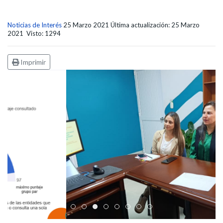
Noticias de Interés
25 Marzo 2021
Última actualización: 25 Marzo
2021
Visto: 1294
Imprimir
Edicto Emplazatorio a los Afiliados en el Régimen 
Pasto Salud ESE lidera gestión institucional en 
Pasto Salud E.S.E. capacita a sus equipos di
Último día para inscripciones en modal
Viceministro garantiza sostenibilid
Mil pesos que salvan vidas: Pas
Cápsula 18-26 - Reporte de 
Cápsula 17-26 - Reporte