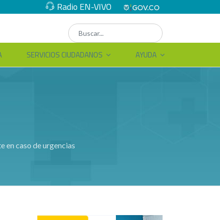
Radio EN-VIVO
A
SERVICIOS CIUDADANOS
AYUDA
te en caso de urgencias