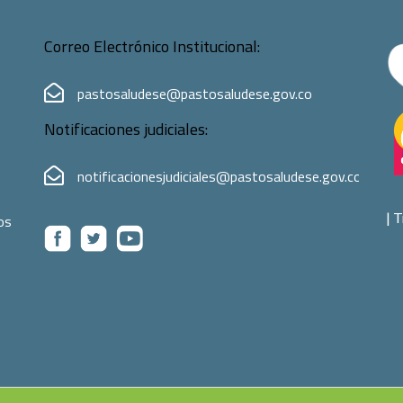
Correo Electrónico Institucional:
pastosaludese@pastosaludese.gov.co
Notificaciones judiciales:
notificacionesjudiciales@pastosaludese.gov.co
|
T
os