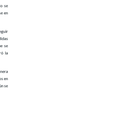
do se
se en
eguir
didas
ue se
ró la
anera
os en
ún se