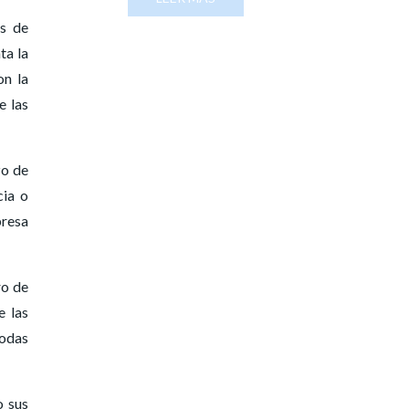
os de
ta la
on la
e las
zo de
cia o
presa
ro de
e las
todas
o sus