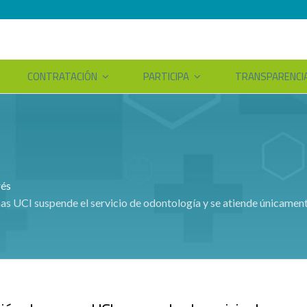
CONTRATACIÓN
PARTICIPA
TRANSPARENCI
rés
mas UCI suspende el servicio de odontología y se atiende únicamen