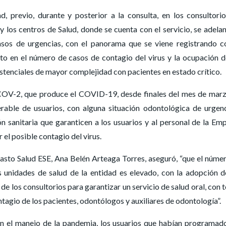
 previo, durante y posterior a la consulta, en los consultori
y los centros de Salud, donde se cuenta con el servicio, se adelan
asos de urgencias, con el panorama que se viene registrando c
 en el número de casos de contagio del virus y la ocupación d
stenciales de mayor complejidad con pacientes en estado crítico.
COV-2, que produce el COVID-19, desde finales del mes de mar
rable de usuarios, con alguna situación odontológica de urgen
sanitaria que garanticen a los usuarios y al personal de la Em
el posible contagio del virus.
Pasto Salud ESE, Ana Belén Arteaga Torres, aseguró, “que el núme
 unidades de salud de la entidad es elevado, con la adopción d
de los consultorios para garantizar un servicio de salud oral, con 
ontagio de los pacientes, odontólogos y auxiliares de odontología”.
n el manejo de la pandemia, los usuarios que habían programad